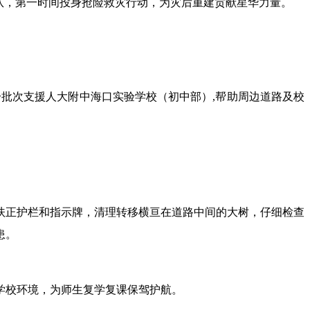
务队，第一时间投身抢险救灾行动，为灾后重建贡献星华力量。
分批次支援人大附中海口实验学校（初中部）,帮助周边道路及校
扶正护栏和指示牌，清理转移横亘在道路中间的大树，仔细检查
患。
学校环境，为师生复学复课保驾护航。