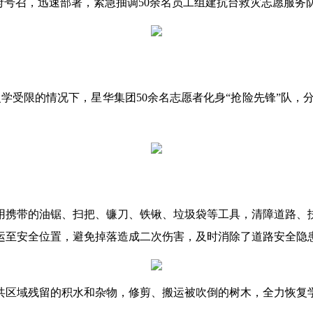
府号召，迅速部署，紧急抽调50余名员工组建抗台救灾志愿服
复学受限的情况下，星华集团50余名志愿者化身“抢险先锋”队，
用携带的油锯、扫把、镰刀、铁锹、垃圾袋等工具，清障道路、
运至安全位置，避免掉落造成二次伤害，及时消除了道路安全隐
共区域残留的积水和杂物，修剪、搬运被吹倒的树木，全力恢复