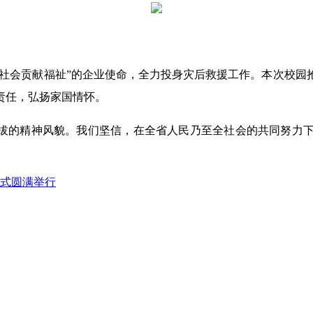
为社会贡献福祉”的企业使命，全力投身灾后救援工作。本次校
责任，弘扬家国情怀。
不拔的精神风貌。我们坚信，在全省人民乃至全社会的共同努力
式圆满举行