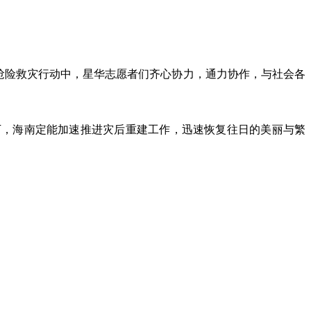
园抢险救灾行动中，星华志愿者们齐心协力，通力协作，与社会各
下，海南定能加速推进灾后重建工作，迅速恢复往日的美丽与繁