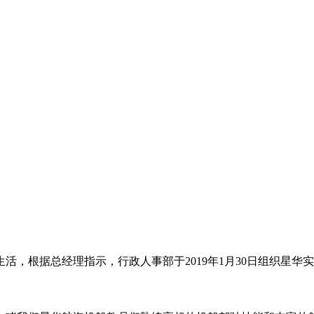
活，根据总经理指示，行政人事部于2019年1月30日组织星