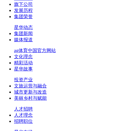
旗下公司
发展历程
集团荣誉
星华动态
集团新闻
媒体报道
ag体育中国官方网站
文化理念
精彩活动
星华故事
投资产业
文旅运营与融合
城市更新与改造
美丽乡村与赋能
人才招聘
人才理念
招聘职位