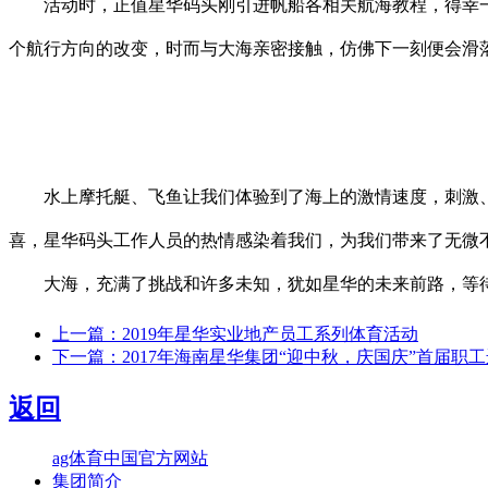
活动时，正值星华码头刚引进帆船各相关航海教程，得幸
个航行方向的改变，时而与大海亲密接触，仿佛下一刻便会滑
水上摩托艇、飞鱼让我们体验到了海上的激情速度，刺激
喜，星华码头工作人员的热情感染着我们，为我们带来了无微
大海，充满了挑战和许多未知，犹如星华的未来前路，等
上一篇：2019年星华实业地产员工系列体育活动
下一篇：2017年海南星华集团“迎中秋，庆国庆”首届职
返回
ag体育中国官方网站
集团简介