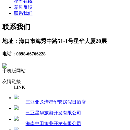
星华在线
意见反馈
联系我们
联系我们
地址：海口市海秀中路51-1号星华大厦20层
电话：0898-66766228
手机版网站
友情链接
LINK
三亚亚龙湾星华套房假日酒店
三亚星华旅游开发有限公司
海南中田旅业开发有限公司